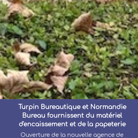
Turpin Bureautique et Normandie
Turpin Bureautique fournit de la
Turpin Bureautique fournit du
matériel d'encaissement à Alençon
Bureau fournissent du matériel
papeterie à Alençon et Caen
d'encaissement et de la papeterie
et à Caen
Vente de matériel de bureau à Alençon
et sur notre site de vente en ligne. La
Vente et réparation de terminaux de
Ouverture de la nouvelle agence de